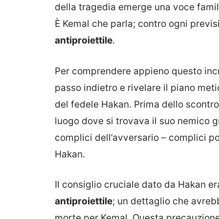
della tragedia emerge una voce famili
È Kemal che parla; contro ogni previ
antiproiettile
.
Per comprendere appieno questo incre
passo indietro e rivelare il piano me
del fedele Hakan. Prima dello scontro
luogo dove si trovava il suo nemico g
complici dell’avversario – complici poi
Hakan.
Il consiglio cruciale dato da Hakan era
antiproiettile
; un dettaglio che avrebb
morte per Kemal. Questa precauzione