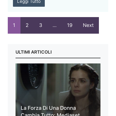
Leggi Tutto
1
2
3
…
19
Next
ULTIMI ARTICOLI
La Forza Di Una Donna
Cambia Tutto: Mediaset