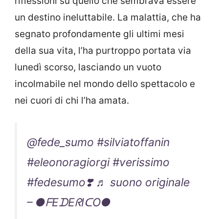
riflessioni su quello che sembrava essere
un destino ineluttabile. La malattia, che ha
segnato profondamente gli ultimi mesi
della sua vita, l’ha purtroppo portata via
lunedì scorso, lasciando un vuoto
incolmabile nel mondo dello spettacolo e
nei cuori di chi l’ha amata.
@fede_sumo
#silviatoffanin
#eleonoragiorgi
#verissimo
#fedesumo❣️
♬ suono originale
– ●ᖴEᗪEᖇIᑕO●