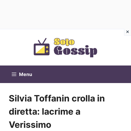
Vai
al
contenuto
Menu
Silvia Toffanin crolla in
diretta: lacrime a
Verissimo