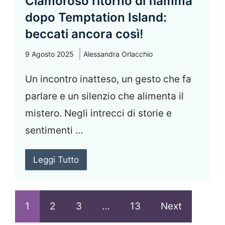
Clamoroso ritorno di fiamma
dopo Temptation Island:
beccati ancora così!
9 Agosto 2025
Alessandra Orlacchio
Un incontro inatteso, un gesto che fa
parlare e un silenzio che alimenta il
mistero. Negli intrecci di storie e
sentimenti ...
Leggi Tutto
1
2
3
…
13
Next