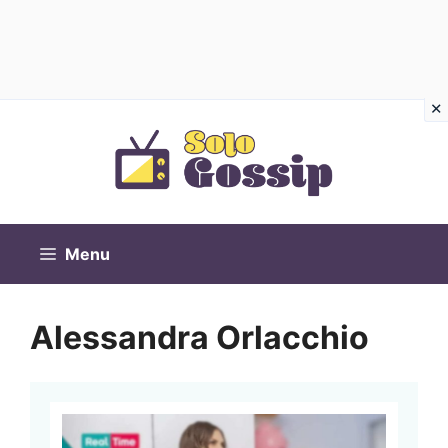
Vai
al
contenuto
Menu
Alessandra Orlacchio