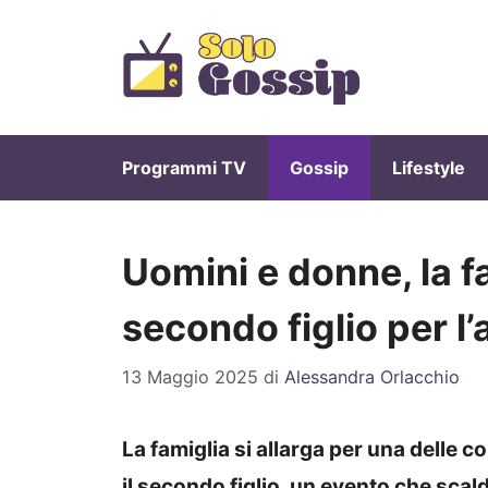
Vai
al
contenuto
Programmi TV
Gossip
Lifestyle
Uomini e donne, la fa
secondo figlio per l
13 Maggio 2025
di
Alessandra Orlacchio
La famiglia si allarga per una delle 
il secondo figlio, un evento che scal