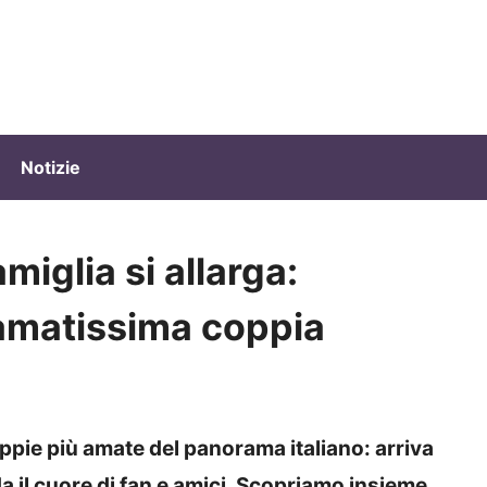
Notizie
miglia si allarga:
’amatissima coppia
coppie più amate del panorama italiano: arriva
da il cuore di fan e amici. Scopriamo insieme