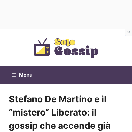
Vai
al
contenuto
Menu
Stefano De Martino e il
“mistero” Liberato: il
gossip che accende già