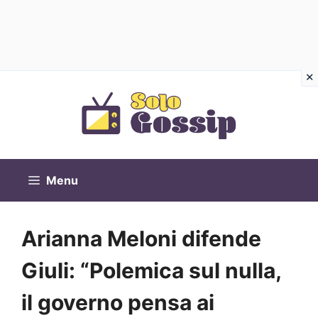
Vai
al
contenuto
Menu
Arianna Meloni difende
Giuli: “Polemica sul nulla,
il governo pensa ai