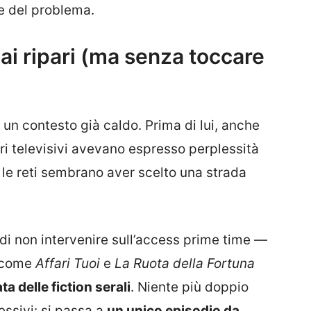
e del problema.
ai ripari (ma senza toccare
n un contesto già caldo. Prima di lui, anche
ri televisivi avevano espresso perplessità
a, le reti sembrano aver scelto una strada
 di non intervenire sull’access prime time —
i come
Affari Tuoi
e
La Ruota della Fortuna
ta delle fiction serali
. Niente più doppio
ssivi: si passa a
un unico episodio da