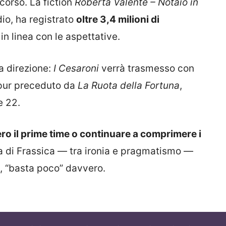
corso. La fiction
Roberta Valente – Notaio in
io, ha registrato
oltre 3,4 milioni di
i in linea con le aspettative.
a direzione:
I Cesaroni
verrà trasmesso con
ppur preceduto da
La Ruota della Fortuna
,
e 22.
ro il prime time o continuare a comprimere i
a di Frassica — tra ironia e pragmatismo —
se, “basta poco” davvero.