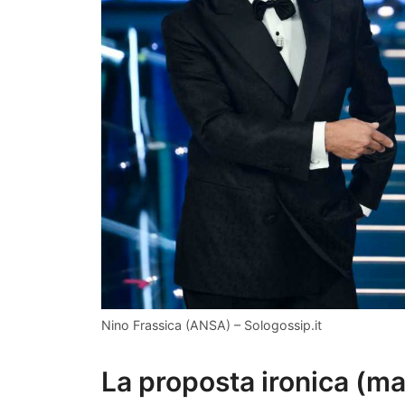
Nino Frassica (ANSA) – Sologossip.it
La proposta ironica (ma