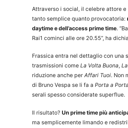
Attraverso i social, il celebre attore
tanto semplice quanto provocatoria:
daytime e dell’access prime time
. “B
Rai1 cominci alle ore 20.55”, ha dichi
Frassica entra nel dettaglio con una se
trasmissioni come
La Volta Buona
,
La
riduzione anche per
Affari Tuoi
. Non 
di Bruno Vespa se li fa a
Porta a Port
serali spesso considerate superflue.
Il risultato?
Un prime time più antici
ma semplicemente limando e redistrib