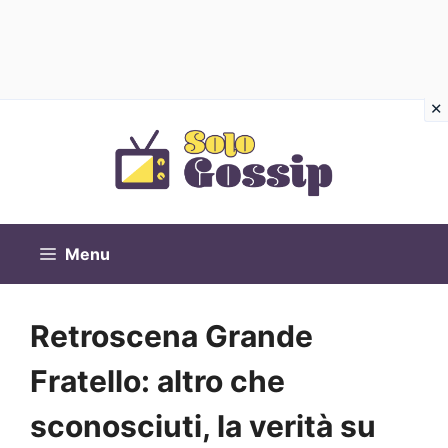
Vai
al
contenuto
Menu
Retroscena Grande
Fratello: altro che
sconosciuti, la verità su