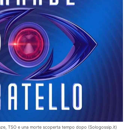
lenze, TSO e una morte scoperta tempo dopo (Sologossip.it)