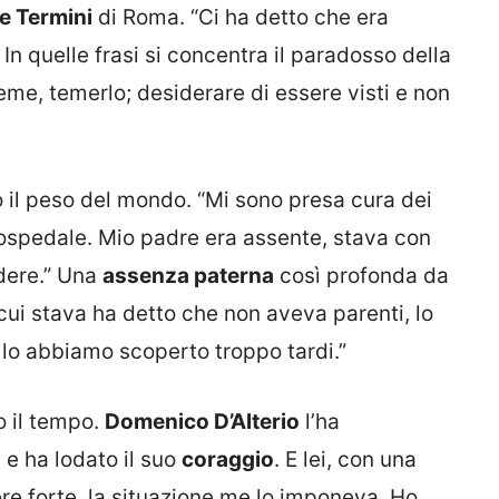
e Termini
di Roma. “Ci ha detto che era
 In quelle frasi si concentra il paradosso della
ieme, temerlo; desiderare di essere visti e non
 il peso del mondo. “Mi sono presa cura dei
 ospedale. Mio padre era assente, stava con
edere.” Una
assenza paterna
così profonda da
 cui stava ha detto che non aveva parenti, lo
i lo abbiamo scoperto troppo tardi.”
o il tempo.
Domenico D’Alterio
l’ha
e ha lodato il suo
coraggio
. E lei, con una
re forte, la situazione me lo imponeva. Ho