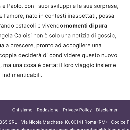
a e Paolo, con i suoi sviluppi e le sue sorprese,
l’amore, nato in contesti inaspettati, possa
erando ostacoli e vivendo
momenti di pura
gela Caloisi non è solo una notizia di gossip,
ua a crescere, pronto ad accogliere una
 coppia deciderà di condividere questo nuovo
o, ma una cosa è certa: il loro viaggio insieme
 indimenticabili.
Chi siamo
-
Redazione
-
Privacy Policy
-
Disclaimer
 365 SRL - Via Nicola Marchese 10, 00141 Roma (RM) - Codice Fi
, in quanto viene aggiornato senza alcuna periodicità. Non può p