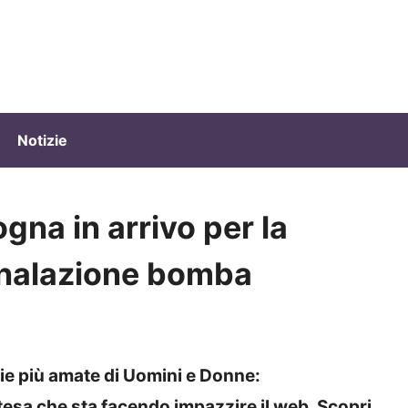
Notizie
gna in arrivo per la
gnalazione bomba
ie più amate di Uomini e Donne:
tesa che sta facendo impazzire il web. Scopri