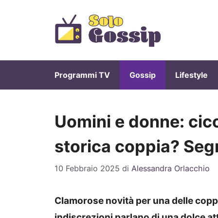
Vai
al
contenuto
Programmi TV
Gossip
Lifestyle
Uomini e donne: cico
storica coppia? Se
10 Febbraio 2025
di
Alessandra Orlacchio
Clamorose novità per una delle copp
indiscrezioni parlano di una dolce at