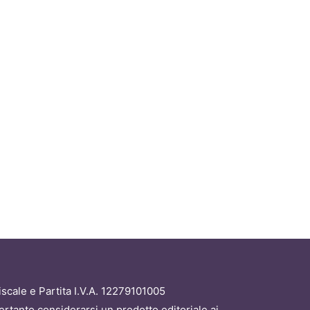
scale e Partita I.V.A. 12279101005
ertanto considerarsi un prodotto editoriale ai