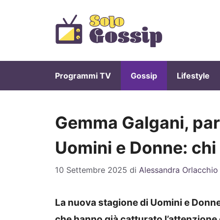
Vai
al
contenuto
Programmi TV
Gossip
Lifestyle
Gemma Galgani, part
Uomini e Donne: chi
10 Settembre 2025
di
Alessandra Orlacchio
La nuova stagione di Uomini e Donne 
che hanno già catturato l’attenzione 